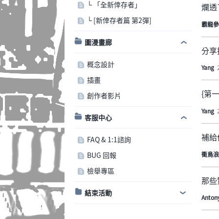
└ 「全新倖存者」
爛透
└ [新倖存者篇 第2彈]
霸龍參
圖漫畫廊
分享
概念設計
Yang
插畫
{第
創作者影片
Yang
客服中心
補給
FAQ & 1:1諮詢
衝鳥浪
BUG 回報
檢舉專區
那些
結束活動
Anton