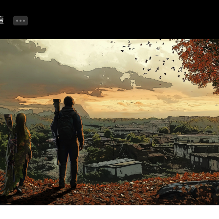
壇
公告📢
進行中活動 🎁
自由留言板
精華攻略 & TIP專區