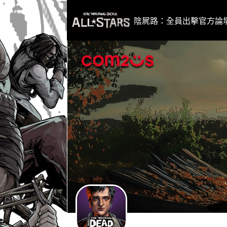
i
p
陰屍路：全員出擊官方論
t
o
C
o
n
t
e
n
t