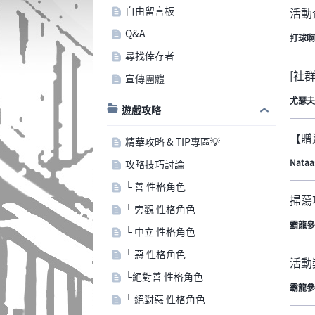
自由留言板
活動
Q&A
打球啊
尋找倖存者
[社
宣傳團體
尤瑟夫
遊戲攻略
【贈
精華攻略 & TIP專區💡
Nataa
攻略技巧討論
└ 善 性格角色
掃蕩
└ 旁觀 性格角色
霸龍參
└ 中立 性格角色
└ 惡 性格角色
活動
└絕對善 性格角色
霸龍參
└ 絕對惡 性格角色