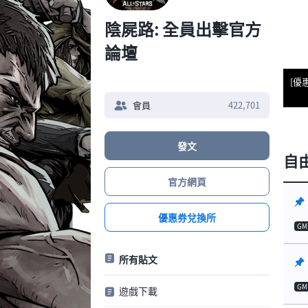
陰屍路: 全員出擊官方
論壇
[優
會員
422,701
發文
自
官方網頁
優惠券兌換所
GM
所有貼文
GM
遊戲下載