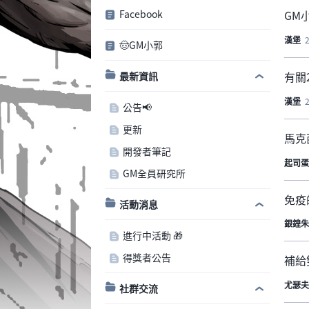
Facebook
GM
漢堡
🤠GM小郭
有關
最新資訊
漢堡
公告📢
更新
馬克
開發者筆記
起司蛋
GM全員研究所
免疫
活動消息
銀鍠朱
進行中活動 🎁
得獎者公告
補給
尤瑟夫
社群交流