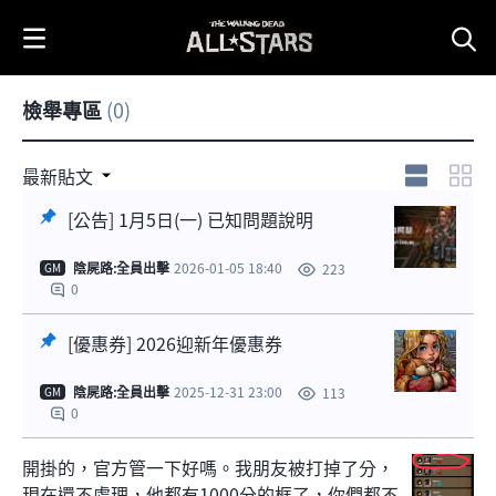
i
p
t
o
檢舉專區
(0)
C
o
n
[優惠券]
[公告] 1月5
最新貼文
2026迎新年
日(一) 已知問
t
優惠券
題說明
[公告] 1月5日(一) 已知問題說明
e
n
1
陰屍路:全員出擊
2026-01-05 18:40
223
GM
t
0
[優惠券] 2026迎新年優惠券
陰屍路:全員出擊
2025-12-31 23:00
113
GM
0
開掛的，官方管一下好嗎。我朋友被打掉了分，
現在還不處理，他都有1000分的框了，你們都不