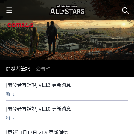
i
p
t
o
C
o
n
t
e
n
開發者筆記
公告📢
t
[開發者有話說] v1.13 更新消息
2
[開發者有話說] v1.10 更新消息
23
[更新] 1月17日 v1.9 更新詳情