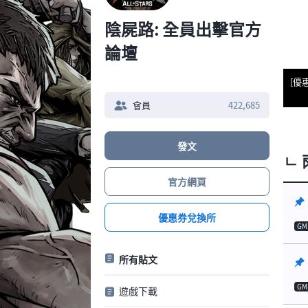
陰屍路: 全員出擊官方
論壇
[優
會員
422,685
發文
ㄴ
官方網頁
優惠券兌換所
GM
所有貼文
GM
遊戲下載