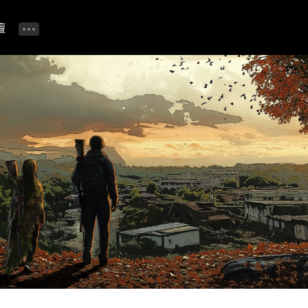
壇
公告📢
進行中活動 🎁
自由留言板
精華攻略 & TIP專區