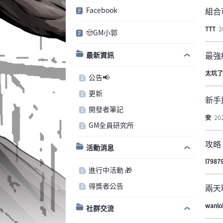
Facebook
組合
TTT
2
🤠GM小郭
最強
最新資訊
太坑了
公告📢
更新
新手
開發者筆記
安
20
GM全員研究所
攻略
活動消息
l7987
進行中活動 🎁
得獎者公告
兩天
wanlo
社群交流