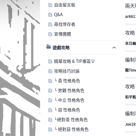
自由留言板
兩天
Q&A
ar661
尋找倖存者
攻略
宣傳團體
末日幽
遊戲攻略
編制
精華攻略 & TIP專區💡
龍Tim
攻略技巧討論
└ 善 性格角色
攻略
└ 旁觀 性格角色
和平熊
└ 中立 性格角色
└ 惡 性格角色
編制
└絕對善 性格角色
Joe19
└ 絕對惡 性格角色