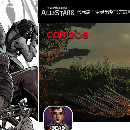
i
p
陰屍路：全員出擊官方論
t
o
C
o
n
t
e
n
t