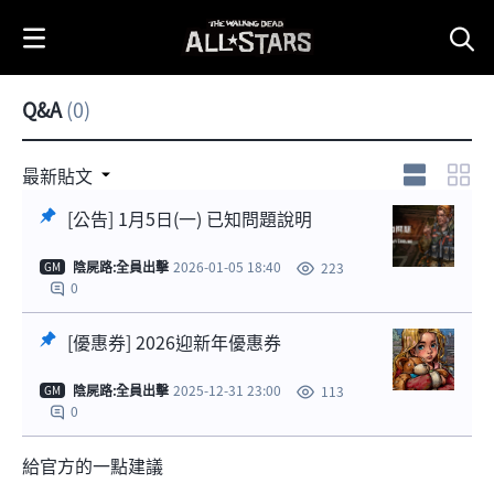
i
p
t
o
Q&A
(0)
C
o
n
[優惠券]
[公告] 1月5
最新貼文
2026迎新年
日(一) 已知問
t
優惠券
題說明
[公告] 1月5日(一) 已知問題說明
e
n
1
陰屍路:全員出擊
2026-01-05 18:40
223
GM
t
0
[優惠券] 2026迎新年優惠券
陰屍路:全員出擊
2025-12-31 23:00
113
GM
0
給官方的一點建議