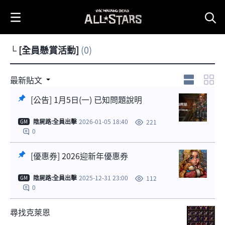
i
p
t
o
└ [全員懸賞活動]
(0)
C
o
n
[優惠券]
[公告] 1月5
最新貼文
2026迎新年
日(一) 已知問
t
優惠券
題說明
[公告] 1月5日(一) 已知問題說明
e
n
1
陰屍路:全員出擊
2026-01-05 18:40
221
GM
t
0
[優惠券] 2026迎新年優惠券
陰屍路:全員出擊
2025-12-31 23:00
112
GM
0
尋找克萊恩