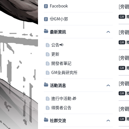
Facebook
[旁觀
GM
🤠GM小郭
[旁觀
最新資訊
GM
公告📢
更新
[旁觀
開發者筆記
GM
GM全員研究所
[旁
活動消息
GM
進行中活動 🎁
得獎者公告
[旁觀
GM
社群交流