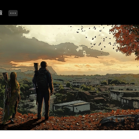
壇
公告📢
進行中活動 🎁
自由留言板
精華攻略 & TIP專區