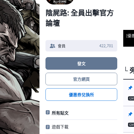
陰屍路: 全員出擊官方
論壇
[優
會員
422,701
發文
└
官方網頁
優惠券兌換所
GM
所有貼文
GM
遊戲下載