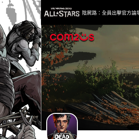
i
p
陰屍路：全員出擊官方論
t
o
C
o
n
t
e
n
t