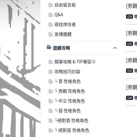
自由留言板
[旁
Q&A
GM
尋找倖存者
[旁
宣傳團體
GM
遊戲攻略
[旁觀
精華攻略 & TIP專區💡
攻略技巧討論
GM
└ 善 性格角色
[旁
└ 旁觀 性格角色
GM
└ 中立 性格角色
└ 惡 性格角色
└絕對善 性格角色
└ 絕對惡 性格角色