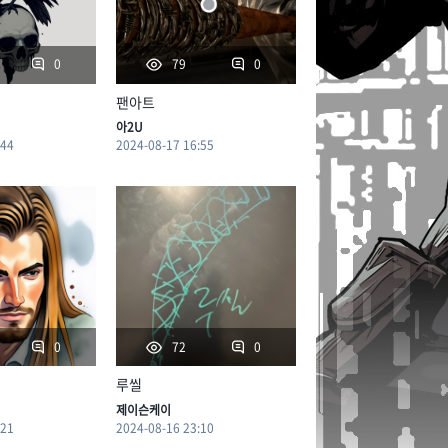
0
0
79
팬아트
아2U
:44
2024-08-17 16:55
0
0
72
루씰
제이슨케이
:21
2024-08-16 23:10