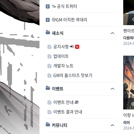
🦄 공식 트위터
🤠GM 이직한 곽대리
팬아
새소식
다원파
2024-
공지사항 📢
업데이트
개발자 노트
GM의 올스타즈 맛보기
이벤트
이벤트 안내 🎁
이벤트 결과 안내
이랑 is
라미
커뮤니티
2024-