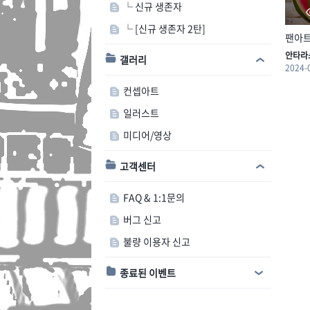
└ 신규 생존자
└ [신규 생존자 2탄]
팬아
안타라
갤러리
2024-
컨셉아트
일러스트
미디어/영상
고객센터
FAQ & 1:1문의
버그 신고
불량 이용자 신고
종료된 이벤트