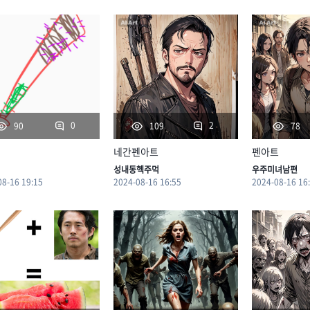
0
2
90
109
78
네간펜아트
펜아트
성내동헥주먹
우주미녀남편
08-16 19:15
2024-08-16 16:55
2024-08-16 16