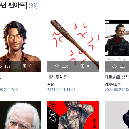
주년 팬아트]
(33)
0
0
126
110
117
트
네간 루실 짱
존잘
김지원고추
08-21 17:43
2024-08-21 11:05
2024-08-20 10