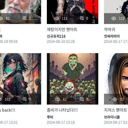
0
0
82
111
112
트
재탕이지만 팬아트
까마귀
파
신규유저218
앗싸라비아
08-18 09:56
2024-08-18 02:28
2024-08-17 17
0
0
102
82
92
 back!!!
좀비가 나타났다!!!
지저스 팬아트
루비
브라이니클
08-17 13:31
2024-08-17 13:18
2024-08-17 02