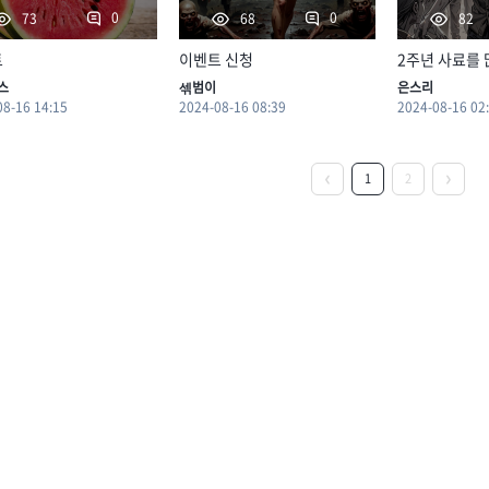
0
0
73
68
82
트
이벤트 신청
2주년 사료를
스
섺범이
은스리
08-16 14:15
2024-08-16 08:39
2024-08-16 02
1
2