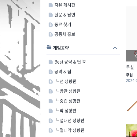
자유 게시판
질문 & 답변
동료 찾기
공동체 홍보
게임공략
Best 공략 & 팁 💡
루실
공략 & 팁
주섭
2024-
└ 선 성향편
└ 방관 성향편
└ 중립 성향편
└ 악 성향편
└ 절대선 성향편
└ 절대악 성향편