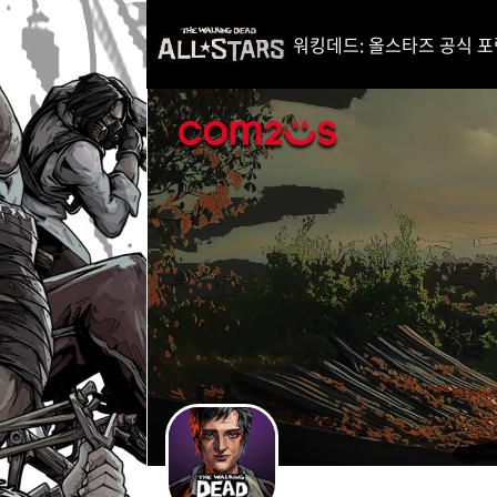
i
p
워킹데드: 올스타즈 공식 포럼 (Th
t
o
C
o
n
t
e
n
t