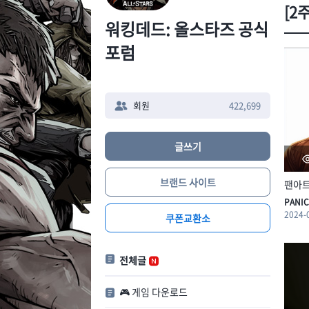
[2
워킹데드: 올스타즈 공식
포럼
회원
422,699
글쓰기
브랜드 사이트
팬아
PANIC
2024-
쿠폰교환소
전체글
🎮 게임 다운로드