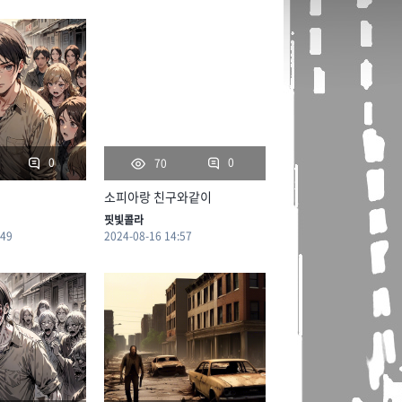
0
0
70
소피아랑 친구와같이
핏빛콜라
:49
2024-08-16 14:57