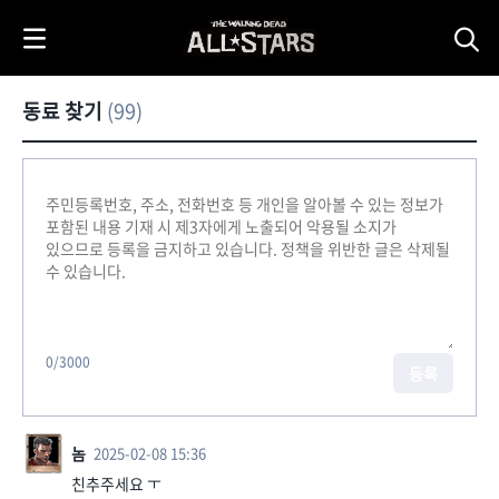
i
p
t
o
동료 찾기
(99)
C
o
n
t
e
n
t
0
/3000
등록
놈
2025-02-08 15:36
친추주세요 ㅜ