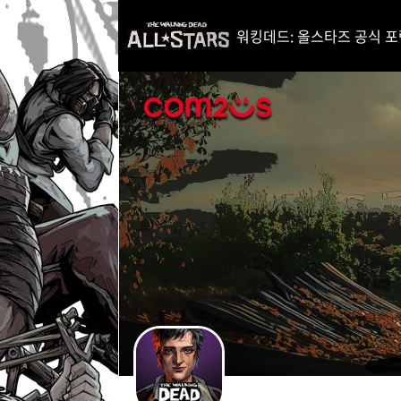
i
p
워킹데드: 올스타즈 공식 포럼 (Th
t
o
C
o
n
t
e
n
t