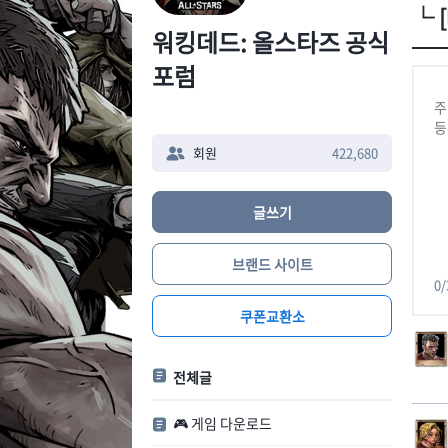
└ 
워킹데드: 올스타즈 공식
포럼
회원
422,680
글쓰기
브랜드 사이트
0
/
쿠폰교환소
전체글
🎮 게임 다운로드