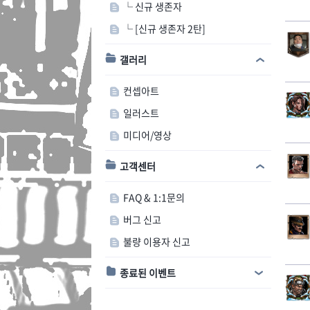
└ 신규 생존자
└ [신규 생존자 2탄]
갤러리
컨셉아트
일러스트
미디어/영상
고객센터
FAQ & 1:1문의
버그 신고
불량 이용자 신고
종료된 이벤트