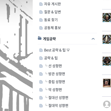
자유 게시판
질문 & 답변
동료 찾기
공동체 홍보
게임공략
Best 공략 & 팁 💡
공략 & 팁
└ 선 성향편
└ 방관 성향편
└ 중립 성향편
└ 악 성향편
└ 절대선 성향편
└ 절대악 성향편