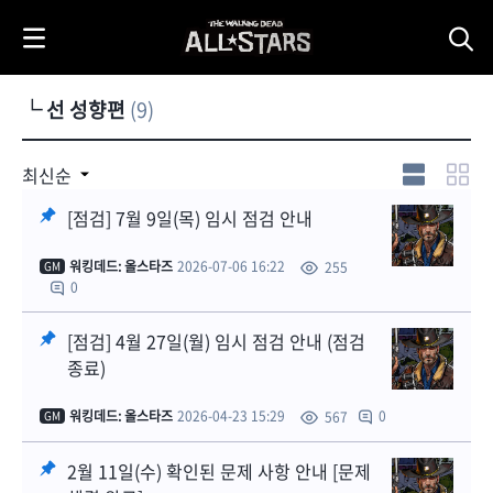
i
p
t
o
└ 선 성향편
(9)
C
o
n
최신순
t
[점검] 7월 9일(목) 임시 점검 안내
e
n
워킹데드: 올스타즈
2026-07-06 16:22
255
GM
t
0
[점검] 4월 27일(월) 임시 점검 안내 (점검
종료)
워킹데드: 올스타즈
2026-04-23 15:29
0
567
GM
2월 11일(수) 확인된 문제 사항 안내 [문제