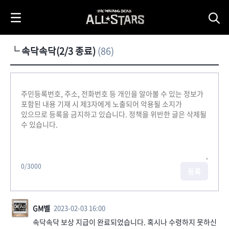
i
p
t
o
└ 속닥속닥(2/3 종료)
(86)
C
o
n
t
e
n
t
0
/3000
등록
GM벨
2023-02-03 16:00
속닥속닥 보상 지급이 완료되었습니다. 혹시나 수령하지 못하신