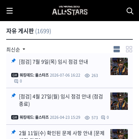
i
p
t
o
자유 게시판
(1699)
C
o
n
안드로이드
최신순
1.42.6 버전
t
업데이트 안내
[점검] 7월 9일(목) 임시 점검 안내
e
n
1
워킹데드: 올스타즈
2026-07-06 16:22
263
GM
t
0
[점검] 4월 27일(월) 임시 점검 안내 (점검
종료)
워킹데드: 올스타즈
2026-04-23 15:29
0
573
GM
2월 11일(수) 확인된 문제 사항 안내 [문제