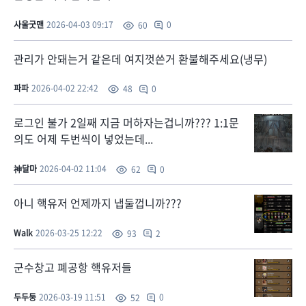
사울굿맨
2026-04-03 09:17
0
60
관리가 안돼는거 같은데 여지껏쓴거 환불해주세요(냉무)
파파
2026-04-02 22:42
0
48
로그인 불가 2일째 지금 머하자는겁니까??? 1:1문
의도 어제 두번씩이 넣었는데...
神달마
2026-04-02 11:04
0
62
아니 핵유저 언제까지 냅둘껍니까???
Walk
2026-03-25 12:22
2
93
군수창고 폐공항 핵유저들
두두둥
2026-03-19 11:51
0
52