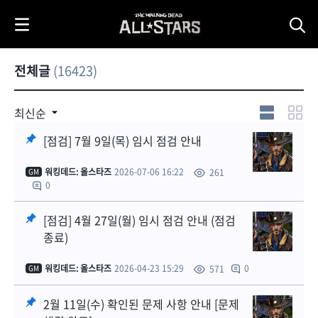
i
p
t
o
전체글
(16423)
C
o
n
안드로이드
최신순
1.42.6 버전
t
업데이트 안내
[점검] 7월 9일(목) 임시 점검 안내
e
n
1
워킹데드: 올스타즈
2026-07-06 16:22
261
GM
t
0
[점검] 4월 27일(월) 임시 점검 안내 (점검
종료)
워킹데드: 올스타즈
2026-04-23 15:29
0
571
GM
2월 11일(수) 확인된 문제 사항 안내 [문제