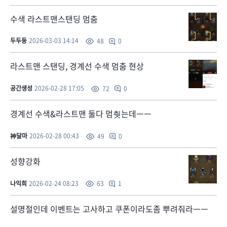
수색 라스트맨스탠딩 멈춤
두두둥
2026-03-03 14:14
0
48
라스트맨 스탠딩, 경계선 수색 멈춤 현상
공간생성
2026-02-28 17:05
0
72
경계선 수색&라스트맨 둘다 멈췃는데ㅡㅡ
神달마
2026-02-28 00:43
0
49
성향강화
나익희
2026-02-24 08:23
1
63
설명절인데 이벤트는 고사하고 쿠폰이라도좀 뿌려줘라ㅡㅡ