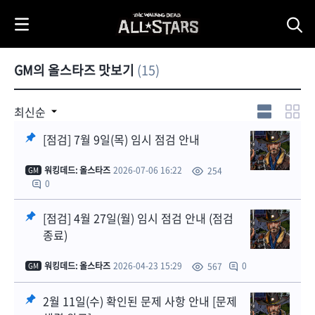
i
p
t
o
GM의 올스타즈 맛보기
(15)
C
o
n
최신순
t
[점검] 7월 9일(목) 임시 점검 안내
e
n
워킹데드: 올스타즈
2026-07-06 16:22
254
GM
t
0
[점검] 4월 27일(월) 임시 점검 안내 (점검
종료)
워킹데드: 올스타즈
2026-04-23 15:29
0
567
GM
2월 11일(수) 확인된 문제 사항 안내 [문제