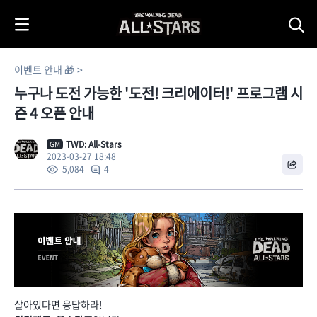
i
p
t
o
이벤트 안내 🎁
C
누구나 도전 가능한 '도전! 크리에이터!' 프로그램 시
o
n
즌 4 오픈 안내
t
e
TWD: All-Stars
GM
2023-03-27 18:48
n
4
5,084
t
살아있다면 응답하라!