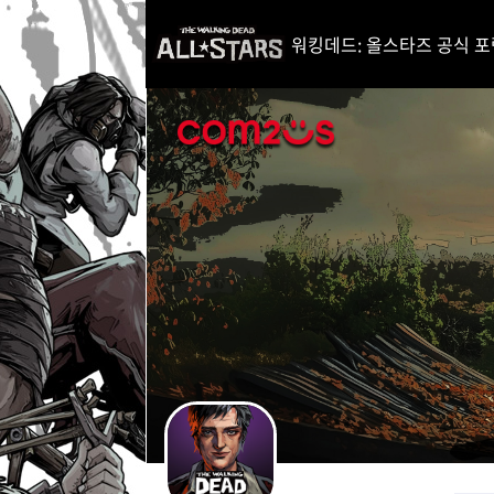
i
p
워킹데드: 올스타즈 공식 포럼 (Th
t
o
C
o
n
t
e
n
t