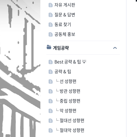
자유 게시판
질문 & 답변
동료 찾기
공동체 홍보
게임공략
Best 공략 & 팁 💡
공략 & 팁
└ 선 성향편
└ 방관 성향편
└ 중립 성향편
└ 악 성향편
└ 절대선 성향편
└ 절대악 성향편