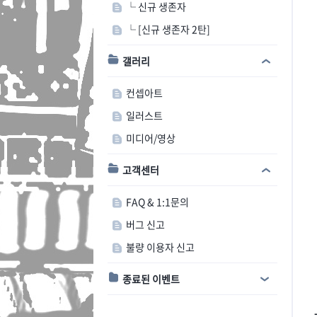
└ 신규 생존자
└ [신규 생존자 2탄]
갤러리
컨셉아트
일러스트
미디어/영상
고객센터
FAQ & 1:1문의
버그 신고
불량 이용자 신고
종료된 이벤트