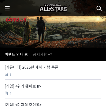
i
p
t
o
C
o
n
t
e
n
이벤트 안내 🎁
공지사항 📢
t
[커뮤니티] 2026년 새해 기념 쿠폰
6
[게임] <워커 웨이브 II>
0
[게임] <미지의 주인공>